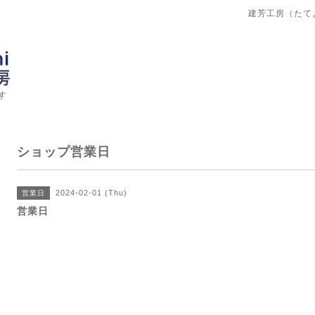
建芳工房（たて
す
ショップ営業日
2024-02-01 (Thu)
営業日
営業日