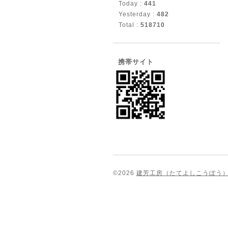
Today :
441
Yesterday :
482
Total :
518710
携帯サイト
©2026
建芳工房（たてよしこうぼう