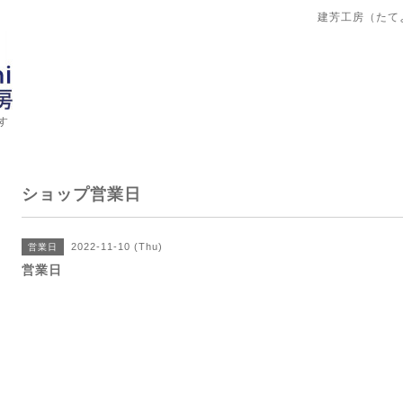
建芳工房（たて
す
ショップ営業日
2022-11-10 (Thu)
営業日
営業日