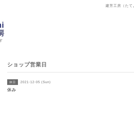
建芳工房（たて
す
ショップ営業日
2021-12-05 (Sun)
休日
休み