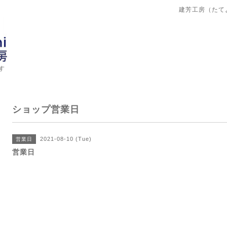
建芳工房（たて
す
ショップ営業日
2021-08-10 (Tue)
営業日
営業日