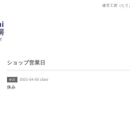
建芳工房（たて
す
ショップ営業日
2021-04-03 (Sat)
休日
休み